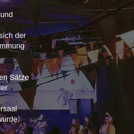
 und
sich der
Stimmung
ren Sätze
der
rsaal
wurde.