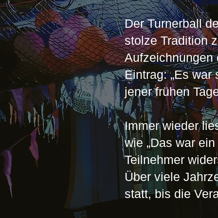
Der Turnerball de
stolze Tradition 
Aufzeichnungen d
Eintrag: „Es war
jener frühen Tage
Immer wieder lie
wie „Das war ein 
Teilnehmer wider
Über viele Jahrz
statt, bis die Ve