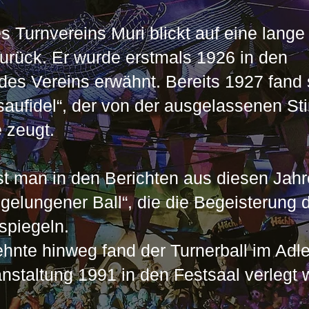
s Turnvereins Muri blickt auf eine lange
zurück. Er wurde erstmals 1926 in den
es Vereins erwähnt. Bereits 1927 fand 
 saufidel“, der von der ausgelassenen 
 zeugt.
st man in den Berichten aus diesen Jah
gelungener Ball“, die die Begeisterung 
spiegeln.
ehnte hinweg fand der Turnerball im Adle
ranstaltung 1991 in den Festsaal verlegt 