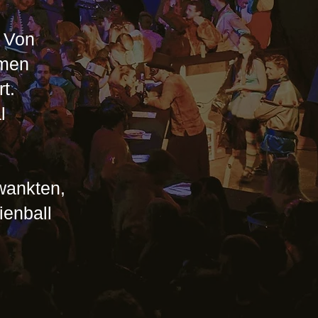
. Von
amen
t.
l
wankten,
ienball