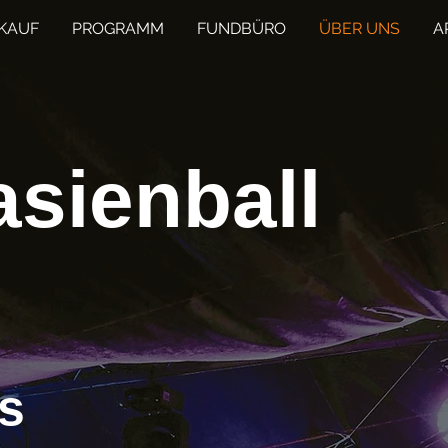
KAUF
PROGRAMM
FUNDBÜRO
ÜBER UNS
A
asienball
s