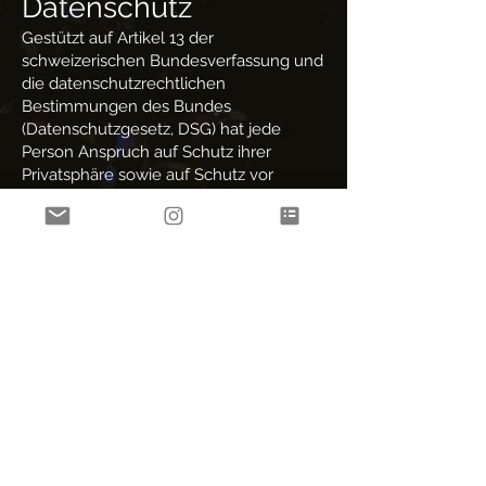
Datenschutz
Gestützt auf Artikel 13 der
schweizerischen Bundesverfassung und
die datenschutzrechtlichen
Bestimmungen des Bundes
(Datenschutzgesetz, DSG) hat jede
Person Anspruch auf Schutz ihrer
Privatsphäre sowie auf Schutz vor
Missbrauch ihrer persönlichen Daten.
Wir halten diese Bestimmungen ein.
Persönliche Daten werden streng
vertraulich behandelt und weder an
Dritte verkauft noch weiter gegeben.
In enger Zusammenarbeit mit unseren
Hosting-Providern bemühen wir uns, die
Datenbanken so gut wie möglich vor
fremden Zugriffen, Verlusten,
Missbrauch oder vor Fälschung zu
schützen.
Beim Zugriff auf unsere Webseiten
werden folgende Daten in Logfiles